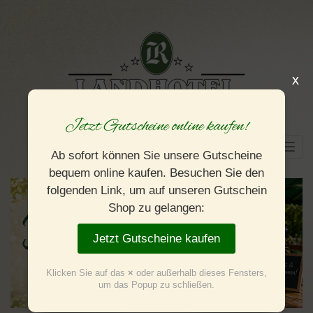
x
Jetzt Gutscheine online kaufen!
Togg
Ab sofort können Sie unsere Gutscheine
navig
bequem online kaufen. Besuchen Sie den
folgenden Link, um auf unseren Gutschein
Shop zu gelangen:
Jetzt Gutscheine kaufen
Klicken Sie auf das
×
oder außerhalb dieses Fensters,
um das Popup zu schließen.