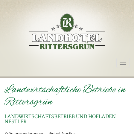
Togg
navig
Landwirtschaftliche Betriebe in
Rittersgrün
LANDWIRTSCHAFTSBETRIEB UND HOFLADEN
NESTLER
Kräuterwanderungen - Biohof Nestler